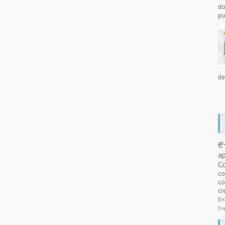
do
pu
de
e
a
C
c
co
cr
E
Ex