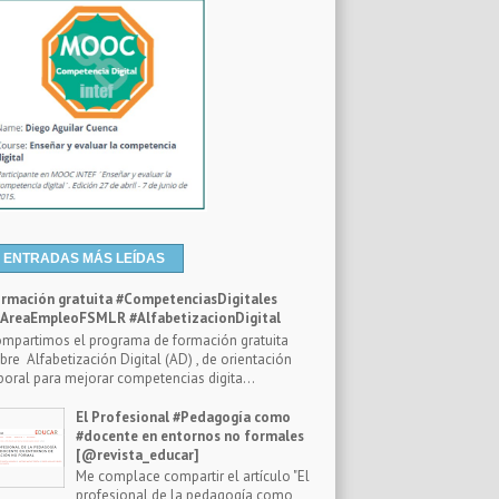
ENTRADAS MÁS LEÍDAS
rmación gratuita #CompetenciasDigitales
reaEmpleoFSMLR #AlfabetizacionDigital
mpartimos el programa de formación gratuita
bre Alfabetización Digital (AD) , de orientación
boral para mejorar competencias digita...
El Profesional #Pedagogía como
#docente en entornos no formales
[@revista_educar]
Me complace compartir el artículo "El
profesional de la pedagogía como