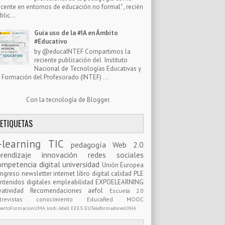
cente en entornos de educación no formal" , recién
blic...
Guía uso de la #IA en Ámbito
#Educativo
by @educaINTEF Compartimos la
reciente publicación del Instituto
Nacional de Tecnologías Educativas y
 Formación del Profesorado (INTEF) ...
Con la tecnología de
Blogger
.
ETIQUETAS
-learning
TIC
pedagogía
Web 2.0
prendizaje
innovación
redes sociales
ompetencia digital
universidad
Unión Europea
ongreso
newsletter
internet
libro digital
calidad
PLE
ntenidos digitales
empleabilidad
EXPOELEARNING
eatividad
Recomendaciones
aefol
Escuela 2.0
ntrevistas
conocimiento
EducaRed
MOOC
pertoFormacionUMA
Jordi Adell
EEES
EUTeleformadoresUNIA