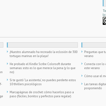
To
li
n
¡Nuestro alumnado ha recreado la eclosión de 300
Preguntas que tu
tortugas marinas en la playa!
verano
He probado el Kindle Scribe Colorsoft durante
Conecta con lo 
semanas: esto es lo que merece la pena (y lo que
este verano
on
no)
Cómo usar el móv
Si te gustó ‘La asistenta’, no puedes perderte estos
f-
10 thrillers psicológicos
Las tareas digi
posponiendo
Marcapáginas de crochet: cómo hacerlos paso a
ege
paso (fáciles, bonitos y perfectos para regalar)