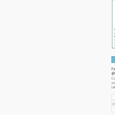
Fo
@A
Co
so
la