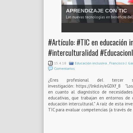
APRENDER CON DISPOSI
La ventaja de aprender en cualquier lug
1
2
3
4
5
#Artículo: #TIC en educación in
#interculturalidad #EducacionI
15.4.18
Educación inclusiva
,
Francisco J. G
Comentarios
¿Eres profesional del tercer 
investigación: https://lnkd.in/eGDXf_8 "L
en cuanto al diagnóstico de necesidades
educativas, que trabajan en entornos de
educación intercultural." A raíz de esta inv
TIC para evaluar competencias (a través de u