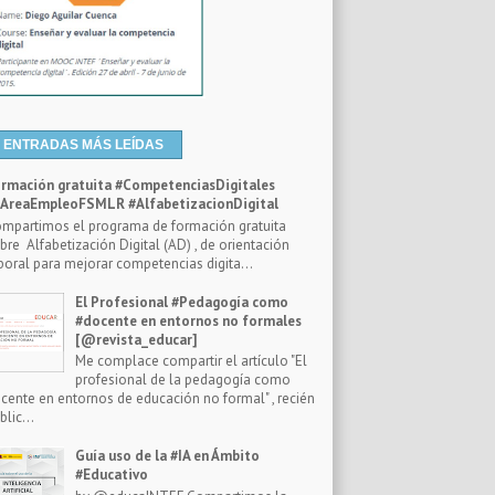
ENTRADAS MÁS LEÍDAS
rmación gratuita #CompetenciasDigitales
reaEmpleoFSMLR #AlfabetizacionDigital
mpartimos el programa de formación gratuita
bre Alfabetización Digital (AD) , de orientación
boral para mejorar competencias digita...
El Profesional #Pedagogía como
#docente en entornos no formales
[@revista_educar]
Me complace compartir el artículo "El
profesional de la pedagogía como
cente en entornos de educación no formal" , recién
blic...
Guía uso de la #IA en Ámbito
#Educativo