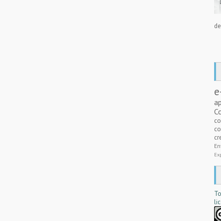
de
e
a
C
c
co
cr
E
Ex
To
li