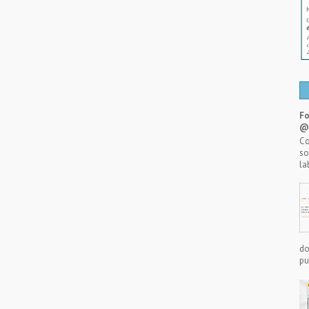
Fo
@A
Co
so
la
do
pu