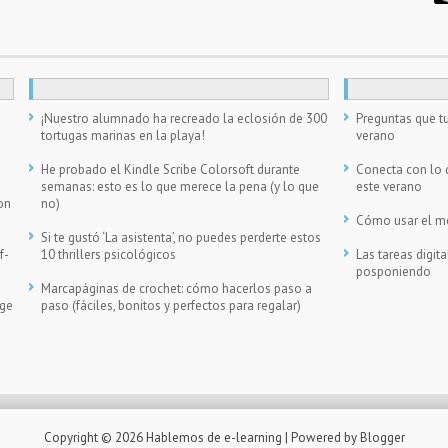
n
¡Nuestro alumnado ha recreado la eclosión de 300
Preguntas que tu
tortugas marinas en la playa!
verano
He probado el Kindle Scribe Colorsoft durante
Conecta con lo 
semanas: esto es lo que merece la pena (y lo que
este verano
on
no)
Cómo usar el móv
Si te gustó ‘La asistenta’, no puedes perderte estos
f-
10 thrillers psicológicos
Las tareas digi
posponiendo
Marcapáginas de crochet: cómo hacerlos paso a
ege
paso (fáciles, bonitos y perfectos para regalar)
Copyright ©
2026
Hablemos de e-learning
| Powered by
Blogger