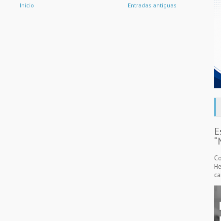
Inicio
Entradas antiguas
E
“
Co
He
ca