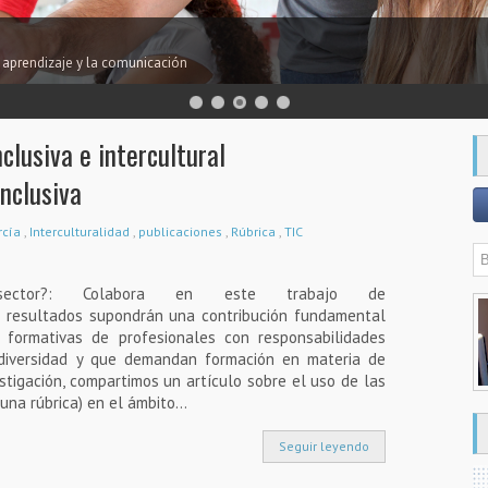
TIVOS MÓVILES
ar y en cualquier momento.
clusiva e intercultural
nclusiva
arcía
,
Interculturalidad
,
publicaciones
,
Rúbrica
,
TIC
sector?: Colabora en este trabajo de
os resultados supondrán una contribución fundamental
 formativas de profesionales con responsabilidades
 diversidad y que demandan formación en materia de
estigación, compartimos un artículo sobre el uso de las
na rúbrica) en el ámbito...
Seguir leyendo