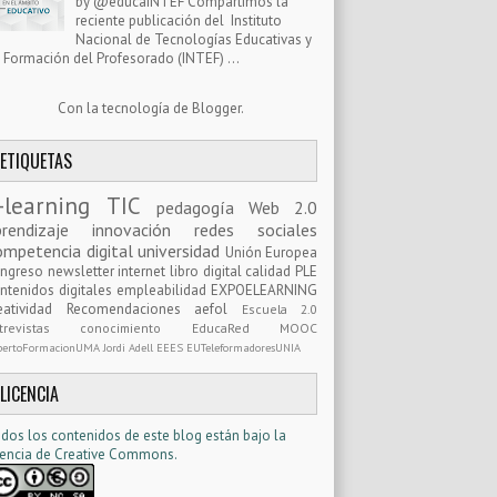
by @educaINTEF Compartimos la
reciente publicación del Instituto
Nacional de Tecnologías Educativas y
 Formación del Profesorado (INTEF) ...
Con la tecnología de
Blogger
.
ETIQUETAS
-learning
TIC
pedagogía
Web 2.0
prendizaje
innovación
redes sociales
ompetencia digital
universidad
Unión Europea
ongreso
newsletter
internet
libro digital
calidad
PLE
ntenidos digitales
empleabilidad
EXPOELEARNING
eatividad
Recomendaciones
aefol
Escuela 2.0
ntrevistas
conocimiento
EducaRed
MOOC
pertoFormacionUMA
Jordi Adell
EEES
EUTeleformadoresUNIA
LICENCIA
dos los contenidos de este blog están bajo la
cencia d
e Creative Commons
.