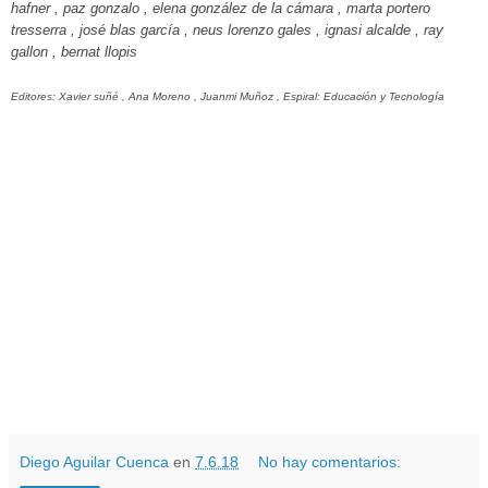
hafner , paz gonzalo , elena gonzález de la cámara , marta portero
tresserra , josé blas garcía , neus lorenzo gales , ignasi alcalde , ray
gallon , bernat llopis
Editores: Xavier suñé , Ana Moreno , Juanmi Muñoz , Espiral: Educación y Tecnología
Diego Aguilar Cuenca
en
7.6.18
No hay comentarios: