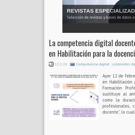
REVISTAS ESPECIALIZA
Selección de revistas y bases de datos 
1
2
3
4
5
La competencia digital docente
en Habilitación para la docenc
13.2.26
Competencia digital
,
contenidos di
Ayer 12 de febre
en Habilitación
Formación Prof
sustituye al an
como la duraci
profesionales, 
docente”, lo cua