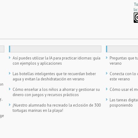
To
li
n
Así puedes utilizar la IA para practicar idiomas: guía
Preguntas que tu
con ejemplos y aplicaciones
verano
Las botellas inteligentes que te recuerdan beber
Conecta con lo 
agua y evitan la deshidratación en verano
este verano
on
Cómo enseñar a los niños a ahorrar y gestionar su
Cómo usar el móv
dinero con juegos y recursos prácticos
f-
Las tareas digi
¡Nuestro alumnado ha recreado la eclosión de 300
posponiendo
tortugas marinas en la playa!
ege