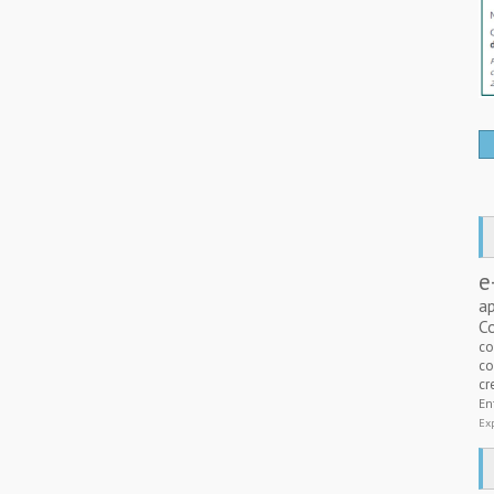
e
a
C
c
co
cr
E
Ex