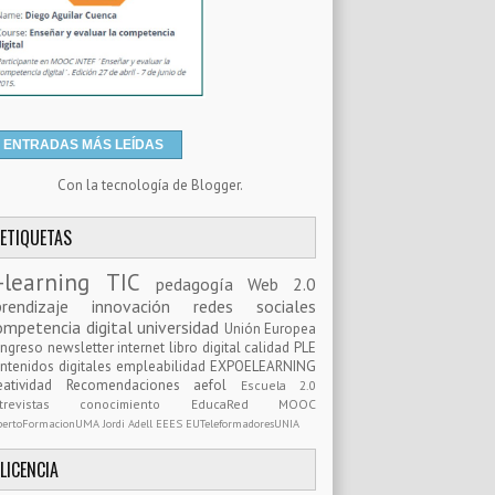
ENTRADAS MÁS LEÍDAS
Con la tecnología de
Blogger
.
ETIQUETAS
-learning
TIC
pedagogía
Web 2.0
prendizaje
innovación
redes sociales
ompetencia digital
universidad
Unión Europea
ongreso
newsletter
internet
libro digital
calidad
PLE
ntenidos digitales
empleabilidad
EXPOELEARNING
eatividad
Recomendaciones
aefol
Escuela 2.0
ntrevistas
conocimiento
EducaRed
MOOC
pertoFormacionUMA
Jordi Adell
EEES
EUTeleformadoresUNIA
LICENCIA