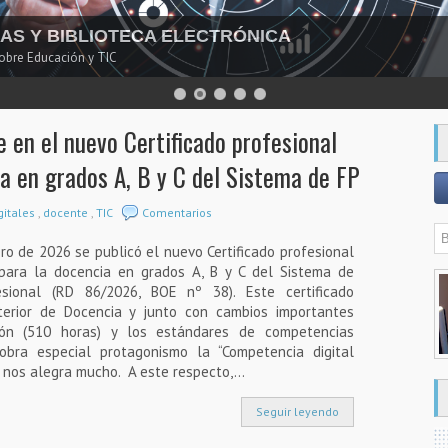
DAS Y BIBLIOTECA ELECTRÓNICA
sobre Educación y TIC
 en el nuevo Certificado profesional
ia en grados A, B y C del Sistema de FP
gitales
,
docente
,
TIC
Comentarios
ro de 2026 se publicó el nuevo Certificado profesional
 para la docencia en grados A, B y C del Sistema de
esional (RD 86/2026, BOE nº 38). Este certificado
terior de Docencia y junto con cambios importantes
ón (510 horas) y los estándares de competencias
cobra especial protagonismo la “Competencia digital
l nos alegra mucho. A este respecto,...
Seguir leyendo