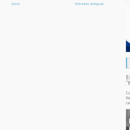
Inicio
Entradas antiguas
E
“
Co
He
ca