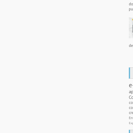
do
pu
de
e
a
C
c
co
cr
E
Ex