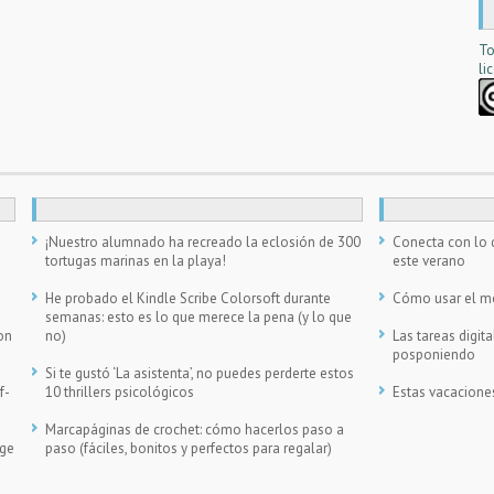
To
li
n
¡Nuestro alumnado ha recreado la eclosión de 300
Conecta con lo 
tortugas marinas en la playa!
este verano
He probado el Kindle Scribe Colorsoft durante
Cómo usar el móv
semanas: esto es lo que merece la pena (y lo que
on
no)
Las tareas digi
posponiendo
Si te gustó ‘La asistenta’, no puedes perderte estos
f-
10 thrillers psicológicos
Estas vacacione
Marcapáginas de crochet: cómo hacerlos paso a
ege
paso (fáciles, bonitos y perfectos para regalar)