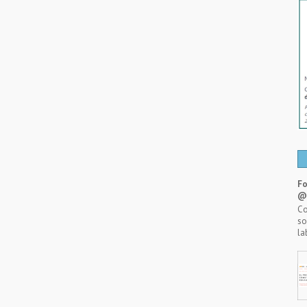
Fo
@A
Co
so
la