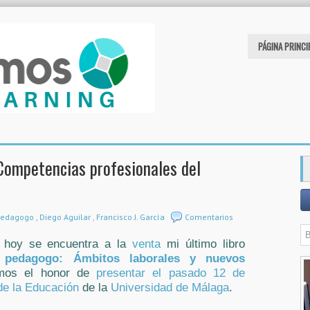
PÁGINA PRINCI
 "Competencias profesionales del
 pedagogo
,
Diego Aguilar
,
Francisco J. García
Comentarios
 hoy se encuentra a la
venta
mi último libro
l pedagogo: Ámbitos laborales y nuevos
imos el honor de
presentar el pasado 12 de
de la Educación
de la
Universidad de Málaga
.