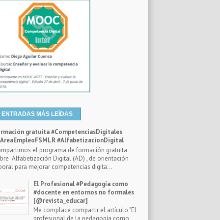
ENTRADAS MÁS LEÍDAS
rmación gratuita #CompetenciasDigitales
reaEmpleoFSMLR #AlfabetizacionDigital
mpartimos el programa de formación gratuita
bre Alfabetización Digital (AD) , de orientación
boral para mejorar competencias digita...
El Profesional #Pedagogía como
#docente en entornos no formales
[@revista_educar]
Me complace compartir el artículo "El
profesional de la pedagogía como