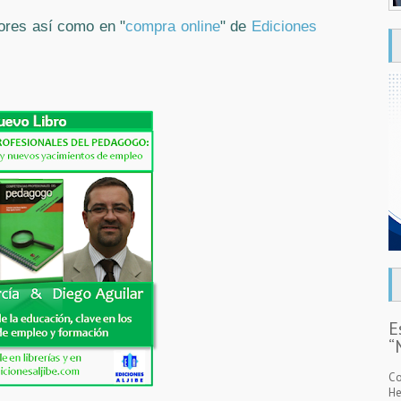
dores así como en "
compra online
" de
Ediciones
E
“
Co
He