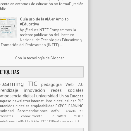
cente en entornos de educación no formal" , recién
blic...
Guía uso de la #IA en Ámbito
#Educativo
by @educaINTEF Compartimos la
reciente publicación del Instituto
Nacional de Tecnologías Educativas y
 Formación del Profesorado (INTEF) ...
Con la tecnología de
Blogger
.
ETIQUETAS
-learning
TIC
pedagogía
Web 2.0
prendizaje
innovación
redes sociales
ompetencia digital
universidad
Unión Europea
ongreso
newsletter
internet
libro digital
calidad
PLE
ntenidos digitales
empleabilidad
EXPOELEARNING
eatividad
Recomendaciones
aefol
Escuela 2.0
ntrevistas
conocimiento
EducaRed
MOOC
pertoFormacionUMA
Jordi Adell
EEES
EUTeleformadoresUNIA