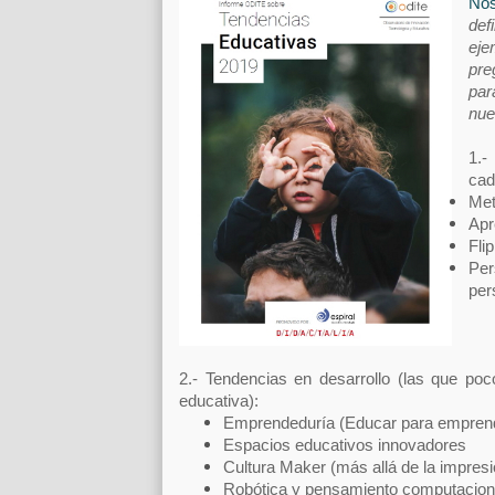
No
def
eje
pre
par
nue
1.-
cad
Met
Apr
Fli
Per
per
2.- Tendencias en desarrollo (las que poc
educativa):
Emprendeduría (Educar para empren
Espacios educativos innovadores
Cultura Maker (más allá de la impres
Robótica y pensamiento computacion