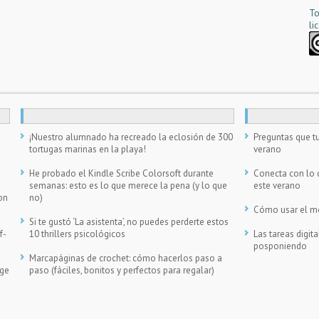
To
li
n
¡Nuestro alumnado ha recreado la eclosión de 300
Preguntas que tu
tortugas marinas en la playa!
verano
He probado el Kindle Scribe Colorsoft durante
Conecta con lo 
semanas: esto es lo que merece la pena (y lo que
este verano
on
no)
Cómo usar el móv
Si te gustó ‘La asistenta’, no puedes perderte estos
f-
10 thrillers psicológicos
Las tareas digi
posponiendo
Marcapáginas de crochet: cómo hacerlos paso a
ege
paso (fáciles, bonitos y perfectos para regalar)