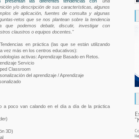
s presentan las diferentes tendencias con
"una
inición y/o descripción de sus características, algunos
mplos de aplicación, fuentes de consulta y algunas
guntas-retos que se nos plantean sobre la tendencia
a que podemos debatir, discutir, investigar con
stros claustros o equipos docentes."
 Tendencias en práctica (las que se están utilizando
a vez más en los centros educativos):
odologías activas: Aprendizaje Basado en Retos.
endizaje Servicio
pped Classroom
sonalización del aprendizaje / Aprendizaje
sonalizado
o a poco van calando en el día a día de la práctica
E
der)
“
Co
ión 3D)
He
al