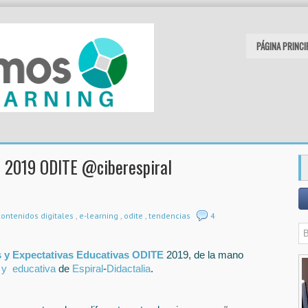
PÁGINA PRINCI
s 2019 ODITE @ciberespiral
contenidos digitales
,
e-learning
,
odite
,
tendencias
4
 y Expectativas Educativas ODITE
2019, de la mano
 y educativa
de
Espiral
-
Didactalia
.