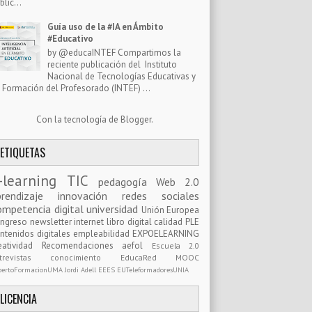
blic...
Guía uso de la #IA en Ámbito
#Educativo
by @educaINTEF Compartimos la
reciente publicación del Instituto
Nacional de Tecnologías Educativas y
 Formación del Profesorado (INTEF) ...
Con la tecnología de
Blogger
.
ETIQUETAS
-learning
TIC
pedagogía
Web 2.0
prendizaje
innovación
redes sociales
ompetencia digital
universidad
Unión Europea
ongreso
newsletter
internet
libro digital
calidad
PLE
ntenidos digitales
empleabilidad
EXPOELEARNING
eatividad
Recomendaciones
aefol
Escuela 2.0
ntrevistas
conocimiento
EducaRed
MOOC
pertoFormacionUMA
Jordi Adell
EEES
EUTeleformadoresUNIA
LICENCIA