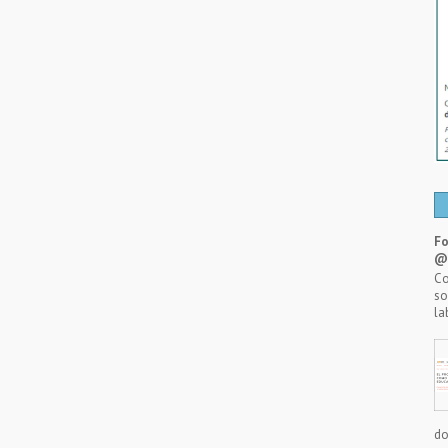
Fo
@A
Co
so
la
do