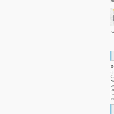
pu
de
e
a
C
c
co
cr
E
Ex