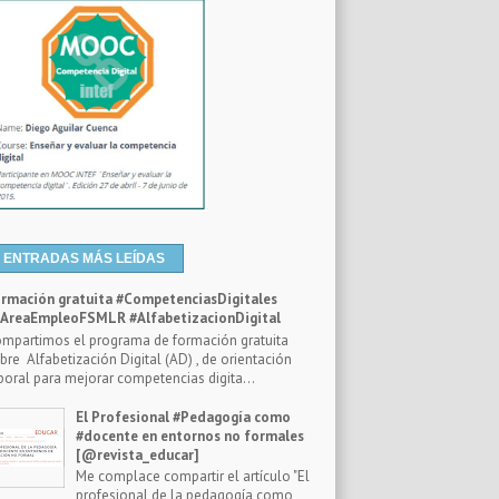
ENTRADAS MÁS LEÍDAS
rmación gratuita #CompetenciasDigitales
reaEmpleoFSMLR #AlfabetizacionDigital
mpartimos el programa de formación gratuita
bre Alfabetización Digital (AD) , de orientación
boral para mejorar competencias digita...
El Profesional #Pedagogía como
#docente en entornos no formales
[@revista_educar]
Me complace compartir el artículo "El
profesional de la pedagogía como