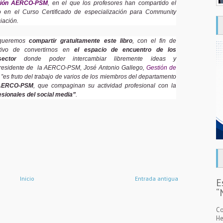
ión AERCO-PSM
, en el que los profesores han compartido el
 en el Curso Certificado de especialización para Community
iación.
 queremos
compartir gratuitamente este libro
, con el fin de
etivo de convertirnos en
el espacio de encuentro de los
ector
donde poder intercambiar libremente ideas y
 presidente de la AERCO-PSM, José Antonio Gallego,
Gestión de
”es fruto del trabajo de varios de los miembros del departamento
 AERCO-PSM
, que compaginan su actividad profesional con la
esionales del social media”
.
Inicio
Entrada antigua
E
“
Co
He