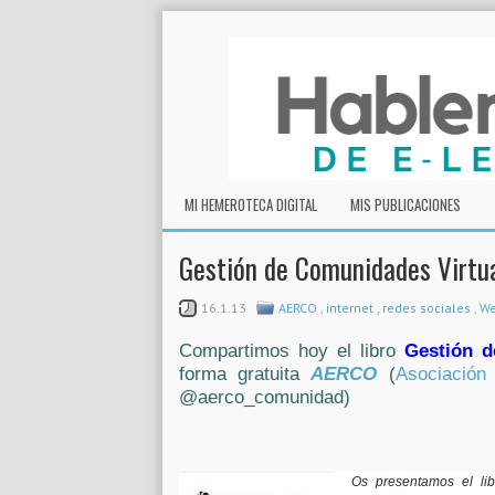
MI HEMEROTECA DIGITAL
MIS PUBLICACIONES
Gestión de Comunidades Virtua
16.1.13
AERCO
,
internet
,
redes sociales
,
We
Compartimos hoy el libro
Gestión d
forma gratuita
AERCO
(
Asociación
@aerco_comunidad)
Os presentamos el lib