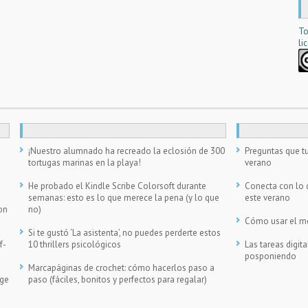
To
li
n
¡Nuestro alumnado ha recreado la eclosión de 300
Preguntas que tu
tortugas marinas en la playa!
verano
He probado el Kindle Scribe Colorsoft durante
Conecta con lo 
semanas: esto es lo que merece la pena (y lo que
este verano
on
no)
Cómo usar el móv
Si te gustó ‘La asistenta’, no puedes perderte estos
f-
10 thrillers psicológicos
Las tareas digi
posponiendo
Marcapáginas de crochet: cómo hacerlos paso a
ege
paso (fáciles, bonitos y perfectos para regalar)