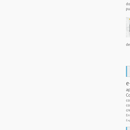
do
pu
de
e
a
C
c
co
cr
E
Ex