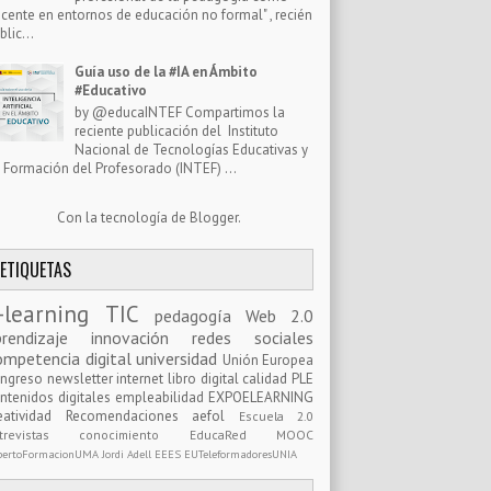
cente en entornos de educación no formal" , recién
blic...
Guía uso de la #IA en Ámbito
#Educativo
by @educaINTEF Compartimos la
reciente publicación del Instituto
Nacional de Tecnologías Educativas y
 Formación del Profesorado (INTEF) ...
Con la tecnología de
Blogger
.
ETIQUETAS
-learning
TIC
pedagogía
Web 2.0
prendizaje
innovación
redes sociales
ompetencia digital
universidad
Unión Europea
ongreso
newsletter
internet
libro digital
calidad
PLE
ntenidos digitales
empleabilidad
EXPOELEARNING
eatividad
Recomendaciones
aefol
Escuela 2.0
ntrevistas
conocimiento
EducaRed
MOOC
pertoFormacionUMA
Jordi Adell
EEES
EUTeleformadoresUNIA