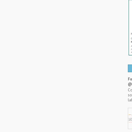
Fo
@A
Co
so
la