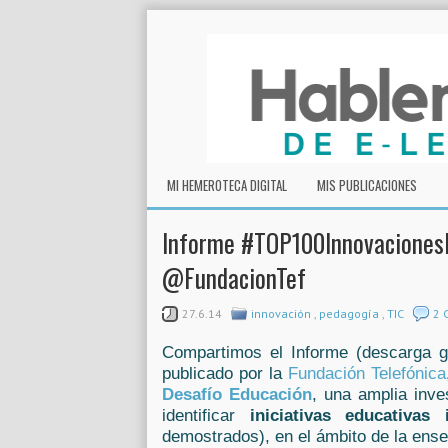
MI HEMEROTECA DIGITAL
MIS PUBLICACIONES
Informe #TOP100InnovacionesE
@FundacionTef
27.6.14
innovación
,
pedagogía
,
TIC
2 
Compartimos el Informe (descarga gr
publicado por la
Fundación Telefónica
Desafío Educación
, una amplia inve
identificar
iniciativas educativa
demostrados), en el ámbito de la ense