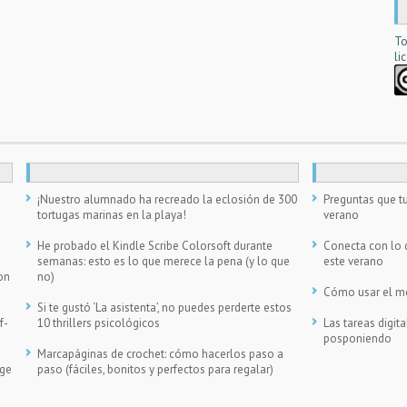
To
li
n
¡Nuestro alumnado ha recreado la eclosión de 300
Preguntas que tu
tortugas marinas en la playa!
verano
He probado el Kindle Scribe Colorsoft durante
Conecta con lo 
semanas: esto es lo que merece la pena (y lo que
este verano
on
no)
Cómo usar el móv
Si te gustó ‘La asistenta’, no puedes perderte estos
f-
10 thrillers psicológicos
Las tareas digi
posponiendo
Marcapáginas de crochet: cómo hacerlos paso a
ege
paso (fáciles, bonitos y perfectos para regalar)