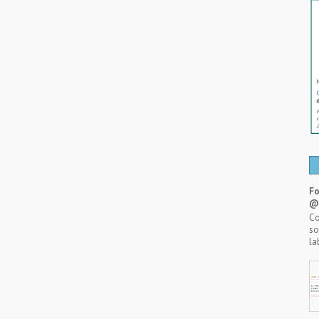
Fo
@A
Co
so
la