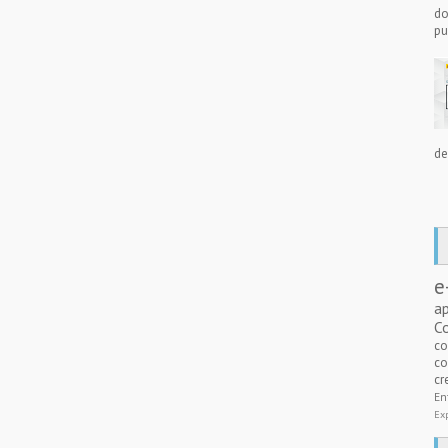
do
pu
de
e
a
C
c
co
cr
E
Ex