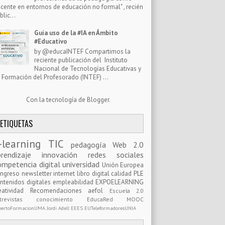
cente en entornos de educación no formal" , recién
blic...
Guía uso de la #IA en Ámbito
#Educativo
by @educaINTEF Compartimos la
reciente publicación del Instituto
Nacional de Tecnologías Educativas y
 Formación del Profesorado (INTEF) ...
Con la tecnología de
Blogger
.
ETIQUETAS
-learning
TIC
pedagogía
Web 2.0
prendizaje
innovación
redes sociales
ompetencia digital
universidad
Unión Europea
ongreso
newsletter
internet
libro digital
calidad
PLE
ntenidos digitales
empleabilidad
EXPOELEARNING
eatividad
Recomendaciones
aefol
Escuela 2.0
ntrevistas
conocimiento
EducaRed
MOOC
pertoFormacionUMA
Jordi Adell
EEES
EUTeleformadoresUNIA