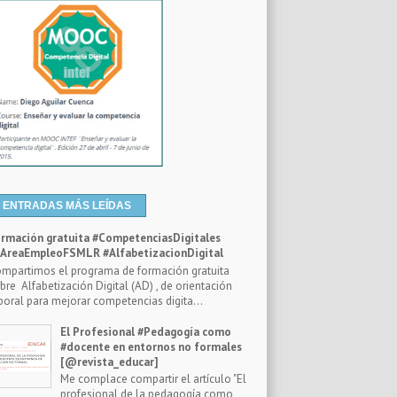
ENTRADAS MÁS LEÍDAS
rmación gratuita #CompetenciasDigitales
reaEmpleoFSMLR #AlfabetizacionDigital
mpartimos el programa de formación gratuita
bre Alfabetización Digital (AD) , de orientación
boral para mejorar competencias digita...
El Profesional #Pedagogía como
#docente en entornos no formales
[@revista_educar]
Me complace compartir el artículo "El
profesional de la pedagogía como