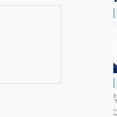
E
“
Co
He